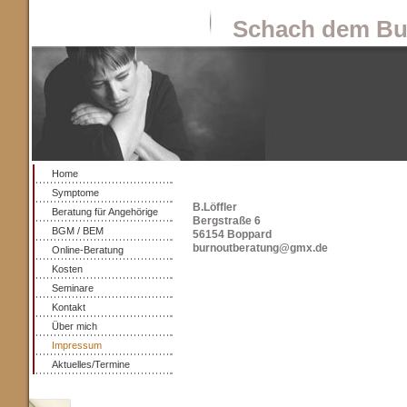
Schach dem Bu
Home
Symptome
B.Löffler
Beratung für Angehörige
Bergstraße 6
BGM / BEM
56154 Boppard
burnoutberatung@gmx.de
Online-Beratung
Kosten
Seminare
Kontakt
Über mich
Impressum
Aktuelles/Termine